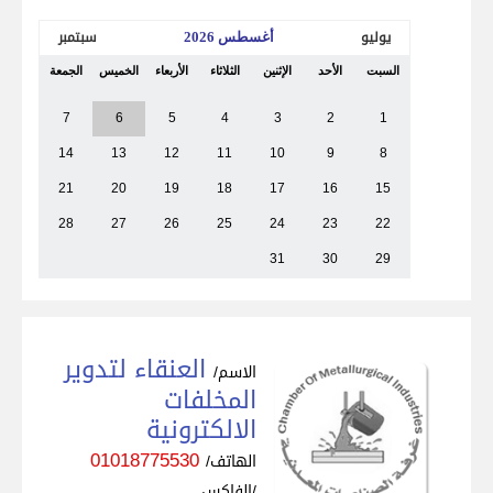
مركز المعلومات
يوليو
سبتمبر
أغسطس 2026
الرئيسية
السبت
الأحد
الإثنين
الثلاثاء
الأربعاء
الخميس
الجمعة
7
6
5
4
3
2
1
14
13
12
11
10
9
8
21
20
19
18
17
16
15
28
27
26
25
24
23
22
31
30
29
العنقاء لتدوير
الاسم/
المخلفات
الالكترونية
01018775530
الهاتف/
الفاكس/