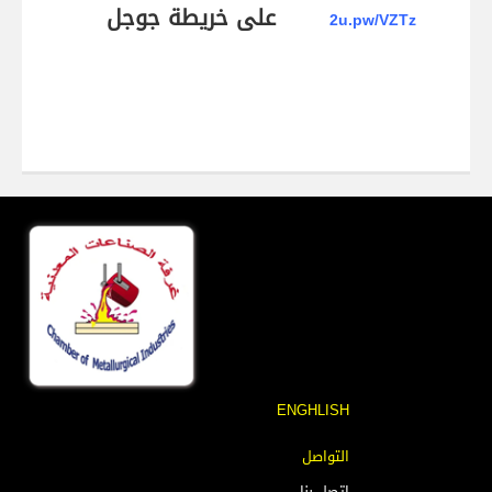
على خريطة جوجل
2u.pw/VZTz
ENGHLISH
التواصل