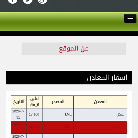
English
اتصل بنا
عن الموقع
من نحن
اسعار المعادن
دليل الاعضاء
الأخبار
اعلى
المعدن
المصدر
التاريخ
قيمة
الخدمات
2026-7-
النيكل
LME
17,100
31
عن الغرفة
2026-7-
القصدير
LME
54,660
31
2026-7-