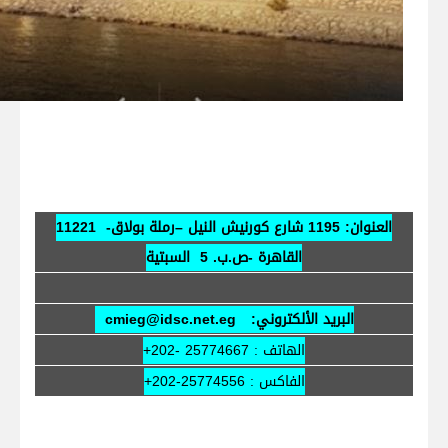
العنوان:
1195 شارع كورنيش النيل –رملة بولاق- 11221
القاهرة -ص.ب. 5 السبتية
البريد الألكتروني:
cmieg@idsc.net.eg
الهاتف : 25774667 -202+
الفاكس : 25774556-202+