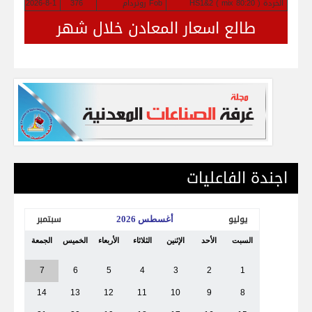
الخردة HS1&2 ( mix 80:20 )
Fob روتردام
376
2026-8-1
طالع اسعار المعادن خلال شهر
اجندة الفاعليات
يوليو
سبتمبر
أغسطس 2026
السبت
الأحد
الإثنين
الثلاثاء
الأربعاء
الخميس
الجمعة
7
6
5
4
3
2
1
14
13
12
11
10
9
8