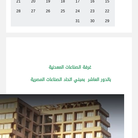
21
20
19
18
17
16
15
28
27
26
25
24
23
22
31
30
29
غرفة الصناعات المعدنية
بالدور العاشر بمبني اتحاد الصناعات المصرية