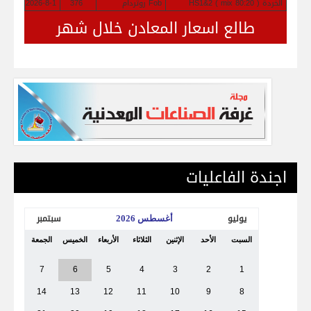
الخردة HS1&2 ( mix 80:20 )
Fob روتردام
376
2026-8-1
طالع اسعار المعادن خلال شهر
اجندة الفاعليات
يوليو
سبتمبر
أغسطس 2026
السبت
الأحد
الإثنين
الثلاثاء
الأربعاء
الخميس
الجمعة
7
6
5
4
3
2
1
14
13
12
11
10
9
8