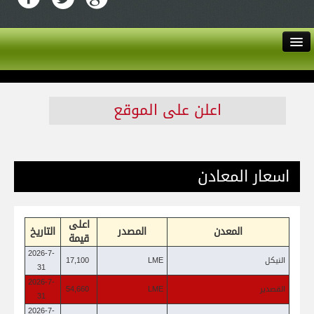
English
اتصل بنا
اعلن على الموقع
من نحن
اسعار المعادن
دليل الاعضاء
الأخبار
اعلى
المعدن
المصدر
التاريخ
قيمة
الخدمات
2026-7-
النيكل
LME
17,100
31
عن الغرفة
2026-7-
القصدير
LME
54,660
31
2026-7-