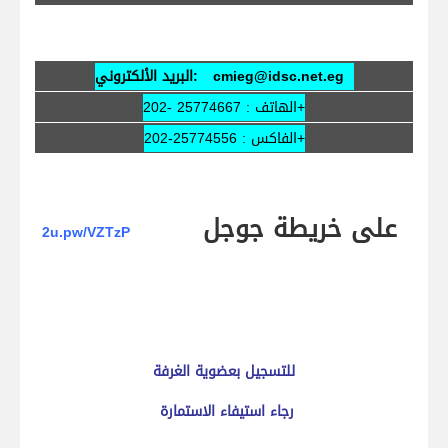
cmieg@idsc.net.eg
البريد الألكتروني:
الهاتف : 25774667 -202+
الفاكس : 25774556-202+
على خريطة جوجل
2u.pw/VZTzP
للتسجيل بعضوية الغرفة
رجاء استيفاء الاستمارة