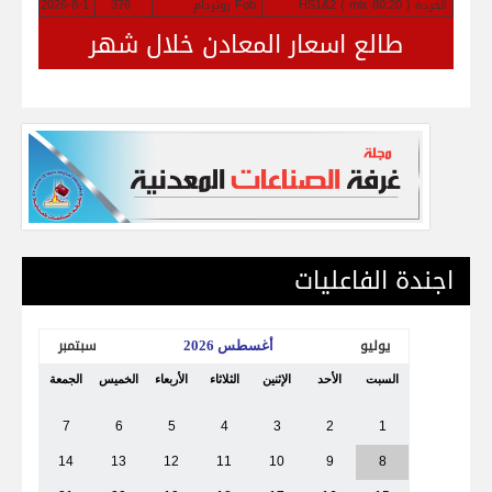
الخردة HS1&2 ( mix 80:20 )
Fob روتردام
376
2026-8-1
طالع اسعار المعادن خلال شهر
اجندة الفاعليات
يوليو
سبتمبر
أغسطس 2026
السبت
الأحد
الإثنين
الثلاثاء
الأربعاء
الخميس
الجمعة
7
6
5
4
3
2
1
14
13
12
11
10
9
8