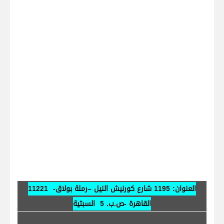
العنوان:
1195 شارع كورنيش النيل –رملة بولاق- 11221
القاهرة -ص.ب. 5 السبتية